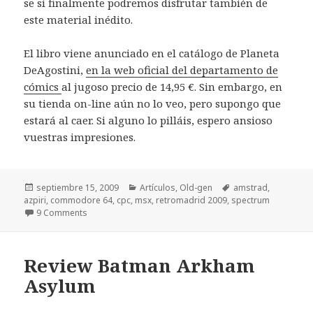
se si finalmente podremos disfrutar también de
este material inédito.
El libro viene anunciado en el catálogo de Planeta
DeAgostini,
en la web oficial del departamento de
cómics
al jugoso precio de 14,95 €. Sin embargo, en
su tienda on-line aún no lo veo, pero supongo que
estará al caer. Si alguno lo pilláis, espero ansioso
vuestras impresiones.
Publicado
Categorías
Etiquetas
septiembre 15, 2009
Artículos
,
Old-gen
amstrad
,
el
azpiri
,
commodore 64
,
cpc
,
msx
,
retromadrid 2009
,
spectrum
9 Comments
Review Batman Arkham
Asylum