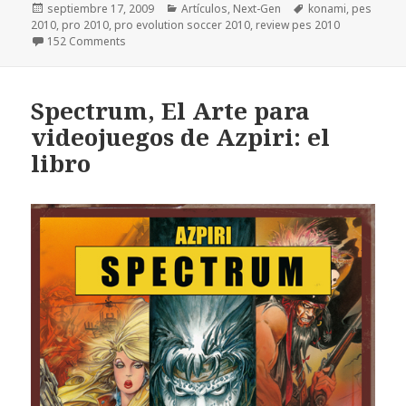
Publicado
Categorías
Etiquetas
septiembre 17, 2009
Artículos
,
Next-Gen
konami
,
pes
el
2010
,
pro 2010
,
pro evolution soccer 2010
,
review pes 2010
152 Comments
Spectrum, El Arte para
videojuegos de Azpiri: el
libro