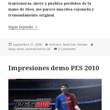
traicioneras, nieve y pueblos perdidos de la
mano de Dios, me parece una idea cojonuda y
tremendamente original
.
Review Cursed Mountain Wii
Sigue leyendo
Publicado
Categorías
Etiquetas
septiembre 21, 2009
Artículos
,
Next-Gen
,
Review
el
deep silver
,
survival horror
,
wii
2 Comments
Impresiones demo PES 2010