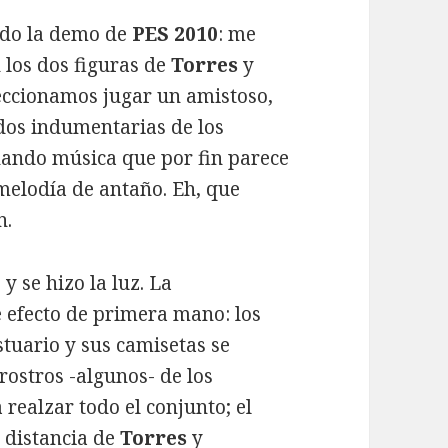
cido la demo de
PES 2010
: me
 los dos figuras de
Torres
y
eccionamos jugar un amistoso,
 dos indumentarias de los
hando música que por fin parece
 melodía de antaño. Eh, que
n.
 y se hizo la luz. La
e efecto de primera mano: los
tuario y sus camisetas se
rostros -algunos- de los
realzar todo el conjunto; el
 distancia de
Torres
y