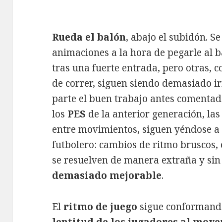
Rueda el balón
, abajo el subidón. S
animaciones a la hora de pegarle al ba
tras una fuerte entrada, pero otras,
de correr, siguen siendo demasiado i
parte el buen trabajo antes comentado
los
PES
de la anterior generación, las
entre movimientos, siguen yéndose a
futbolero: cambios de ritmo bruscos, 
se resuelven de manera extraña y si
demasiado mejorable
.
El
ritmo de juego
sigue conformando
lentitud de los jugadores al move