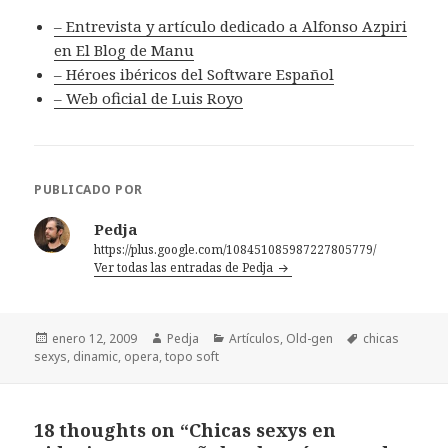
– Entrevista y artículo dedicado a Alfonso Azpiri
en El Blog de Manu
– Héroes ibéricos del Software Español
– Web oficial de Luis Royo
PUBLICADO POR
Pedja
https://plus.google.com/108451085987227805779/
Ver todas las entradas de Pedja
Publicado
Autor
Categorías
Etiquetas
enero 12, 2009
Pedja
Artículos
,
Old-gen
chicas
el
sexys
,
dinamic
,
opera
,
topo soft
18 thoughts on “Chicas sexys en