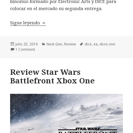
binomio formado por Electronic Arts y DICE para
colocar en el mercado su segunda entrega.
Mirror’s Edge Catalyst Review
Sigue leyendo
Publicado
Categorías
Etiquetas
julio 25, 2016
Next-Gen
,
Review
dice
,
ea
,
xbox one
el
1 Comment
Review Star Wars
Battlefront Xbox One