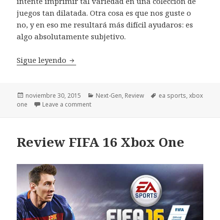
intente imprimir tal variedad en una colección de
juegos tan dilatada. Otra cosa es que nos guste o
no, y en eso me resultará más difícil ayudaros: es
algo absolutamente subjetivo.
Review Need for Speed – Xbox One
Sigue leyendo
Publicado
Categorías
Etiquetas
noviembre 30, 2015
Next-Gen
,
Review
ea sports
,
xbox
el
one
Leave a comment
Review FIFA 16 Xbox One