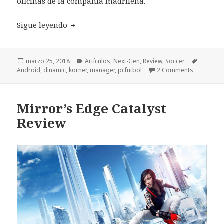
oficinas de la compañía madrileña.
PC Fútbol 18: renacimiento móvil del man
Sigue leyendo
Publicado
Categorías
Etiqueta
marzo 25, 2018
Artículos
,
Next-Gen
,
Review
,
Soccer
el
Android
,
dinamic
,
korner
,
manager
,
pcfutbol
2 Comments
Mirror’s Edge Catalyst
Review