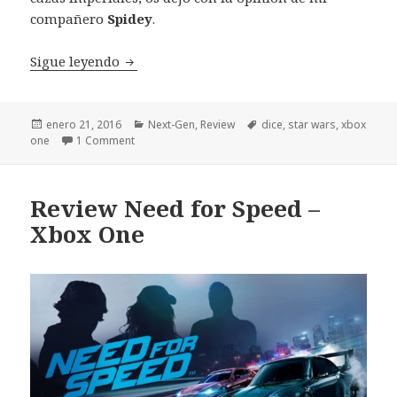
compañero
Spidey
.
Review Star Wars Battlefront Xbox One
Sigue leyendo
Publicado
Categorías
Etiquetas
enero 21, 2016
Next-Gen
,
Review
dice
,
star wars
,
xbox
el
one
1 Comment
Review Need for Speed –
Xbox One