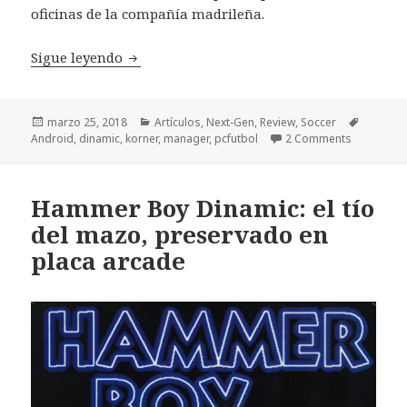
oficinas de la compañía madrileña.
PC Fútbol 18: renacimiento móvil del man
Sigue leyendo
Publicado
Categorías
Etiqueta
marzo 25, 2018
Artículos
,
Next-Gen
,
Review
,
Soccer
el
Android
,
dinamic
,
korner
,
manager
,
pcfutbol
2 Comments
Hammer Boy Dinamic: el tío
del mazo, preservado en
placa arcade