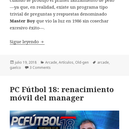
cuando se produjo el primer lanzamiento de peso
—ya que, en realidad, existe un programa tipo
trivial de preguntas y respuestas denominado
Master Boy
que vio la luz en 1986 sin cosechar
excesivo éxito—.
Big Karnak, el primer bombazo de Gaelco
Sigue leyendo
Publicado
Categorías
Etiquetas
julio 19, 2018
Arcade
,
Artículos
,
Old-gen
arcade
,
el
gaelco
3 Comments
PC Fútbol 18: renacimiento
móvil del manager