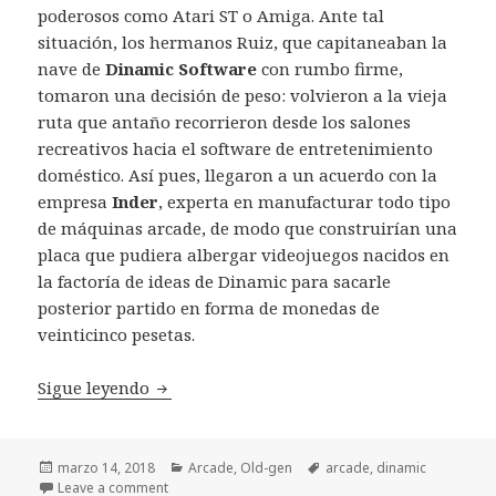
poderosos como Atari ST o Amiga. Ante tal
situación, los hermanos Ruiz, que capitaneaban la
nave de
Dinamic Software
con rumbo firme,
tomaron una decisión de peso: volvieron a la vieja
ruta que antaño recorrieron desde los salones
recreativos hacia el software de entretenimiento
doméstico. Así pues, llegaron a un acuerdo con la
empresa
Inder
, experta en manufacturar todo tipo
de máquinas arcade, de modo que construirían una
placa que pudiera albergar videojuegos nacidos en
la factoría de ideas de Dinamic para sacarle
posterior partido en forma de monedas de
veinticinco pesetas.
Hammer Boy Dinamic: el tío del mazo, pre
Sigue leyendo
Publicado
Categorías
Etiquetas
marzo 14, 2018
Arcade
,
Old-gen
arcade
,
dinamic
el
Leave a comment