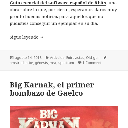
Guía esencial del software español de 8 bits
, una
obra sobre la que, por cierto, esperamos daros muy
pronto buenas noticias para aquellos que no
pudisteis conseguir un ejemplar en su día.
Charla con José Arboiro Pinel, creador d
Sigue leyendo
Publicado
Categorías
Etiquetas
agosto 14, 2018
Artículos
,
Entrevistas
,
Old-gen
el
amstrad
,
erbe
,
génesis
,
msx
,
spectrum
1 Comment
Big Karnak, el primer
bombazo de Gaelco