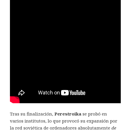
Tras su finalización,
Perestroika
se probó en
varios institutos, lo que provocó su expansión por
la red soviética de ordenadores absolutamente
de