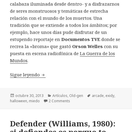
calabaza iluminada desde dentro- y a disfrazarnos
de seres monstruosos y temáticas de estrecha
relación con el mundo de los muertos. Una
tradición que se extiende a todos los ámbitos; por
ejemplo, hace unos días pude disfrutar de un
estupendo reportaje en
Documentos TVE
donde se
recrea la «broma» que gastó
Orson Welles
con su
puesta en escena radiofónica de
La Guerra de los
Mundos
.
Chiller Exidy: un monstruoso juego de mi
Sigue leyendo
Publicado
Categorías
Etiquetas
octubre 30, 2013
Artículos
,
Old-gen
arcade
,
exidy
,
el
halloween
,
miedo
2 Comments
Defender (Williams, 1980):
si defiendes es porque te