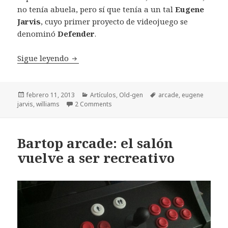
no tenía abuela, pero sí que tenía a un tal
Eugene
Jarvis
, cuyo primer proyecto de videojuego se
denominó
Defender
.
Defender (Williams, 1980): si defiendes es
Sigue leyendo
Publicado
Categorías
Etiquetas
febrero 11, 2013
Artículos
,
Old-gen
arcade
,
eugene
el
jarvis
,
williams
2 Comments
Bartop arcade: el salón
vuelve a ser recreativo