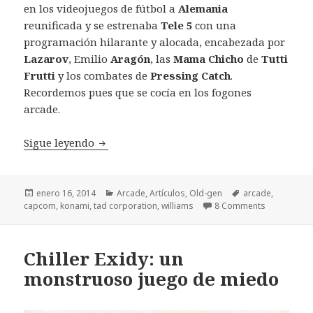
en los videojuegos de fútbol a
Alemania
reunificada y se estrenaba
Tele 5
con una
programación hilarante y alocada, encabezada por
Lazarov
, Emilio
Aragón
, las
Mama Chicho
de
Tutti
Frutti
y los combates de
Pressing Catch
.
Recordemos pues que se cocía en los fogones
arcade.
Arcade Hits 1990
Sigue leyendo
Publicado
Categorías
Etiquetas
enero 16, 2014
Arcade
,
Artículos
,
Old-gen
arcade
,
el
capcom
,
konami
,
tad corporation
,
williams
8 Comments
Chiller Exidy: un
monstruoso juego de miedo