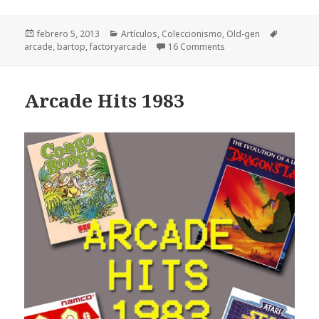
Publicado
Categorías
Etiquetas
febrero 5, 2013
Artículos
,
Coleccionismo
,
Old-gen
el
arcade
,
bartop
,
factoryarcade
16 Comments
Arcade Hits 1983