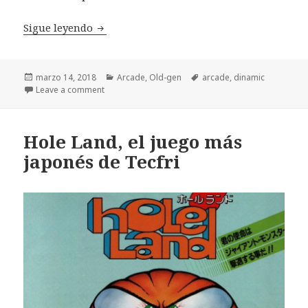
Hammer Boy Dinamic: el tío del mazo, pre
Sigue leyendo
Publicado
Categorías
Etiquetas
marzo 14, 2018
Arcade
,
Old-gen
arcade
,
dinamic
el
Leave a comment
Hole Land, el juego más
japonés de Tecfri