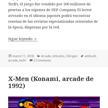
Tecfri, el juego fue vendido por 200 millones de
pesetas a los nipones de UEP Company. El lector
avezado en el idioma japonés podrá encontrar
reseñas de las revistas especializadas orientales de
la época, dispersas por la red.
Hole Land, el juego más japonés de Tecfri
Sigue leyendo
Publicado
Categorías
Etiquetas
marzo 11, 2018
Arcade
,
Artículos
,
Old-gen
ambush
,
el
arcade
,
tecfri
2 Comments
X-Men (Konami, arcade de
1992)