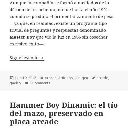
Aunque la compañía se formó a mediados de la
década de los ochenta, no fue hasta el año 1991
cuando se produjo el primer lanzamiento de peso
—ya que, en realidad, existe un programa tipo
trivial de preguntas y respuestas denominado
Master Boy
que vio la luz en 1986 sin cosechar
excesivo éxito—.
Big Karnak, el primer bombazo de Gaelco
Sigue leyendo
Publicado
Categorías
Etiquetas
julio 19, 2018
Arcade
,
Artículos
,
Old-gen
arcade
,
el
gaelco
3 Comments
Hammer Boy Dinamic: el tío
del mazo, preservado en
placa arcade