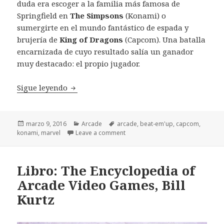
duda era escoger a la familia más famosa de
Springfield en
The Simpsons
(Konami) o
sumergirte en el mundo fantástico de espada y
brujería de
King of Dragons
(Capcom). Una batalla
encarnizada de cuyo resultado salía un ganador
muy destacado: el propio jugador.
X-Men (Konami, arcade de 1992)
Sigue leyendo
Publicado
Categorías
Etiquetas
marzo 9, 2016
Arcade
arcade
,
beat-em'up
,
capcom
,
el
konami
,
marvel
Leave a comment
Libro: The Encyclopedia of
Arcade Video Games, Bill
Kurtz