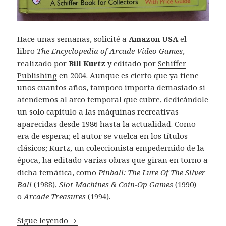
Hace unas semanas, solicité a
Amazon USA
el
libro
The Encyclopedia of Arcade Video Games
,
realizado por
Bill Kurtz
y editado por
Schiffer
Publishing
en 2004. Aunque es cierto que ya tiene
unos cuantos años, tampoco importa demasiado si
atendemos al arco temporal que cubre, dedicándole
un solo capítulo a las máquinas recreativas
aparecidas desde 1986 hasta la actualidad. Como
era de esperar, el autor se vuelca en los títulos
clásicos; Kurtz, un coleccionista empedernido de la
época, ha editado varias obras que giran en torno a
dicha temática, como
Pinball: The Lure Of The Silver
Ball
(1988),
Slot Machines & Coin-Op Games
(1990)
o
Arcade Treasures
(1994).
Libro: The Encyclopedia of Arcade Video G
Sigue leyendo