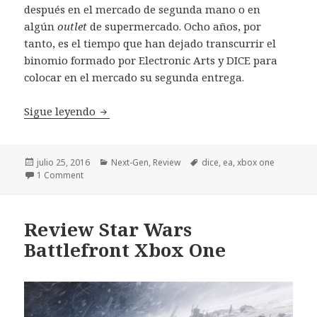
después en el mercado de segunda mano o en
algún
outlet
de supermercado. Ocho años, por
tanto, es el tiempo que han dejado transcurrir el
binomio formado por Electronic Arts y DICE para
colocar en el mercado su segunda entrega.
Mirror’s Edge Catalyst Review
Sigue leyendo
Publicado
Categorías
Etiquetas
julio 25, 2016
Next-Gen
,
Review
dice
,
ea
,
xbox one
el
1 Comment
Review Star Wars
Battlefront Xbox One