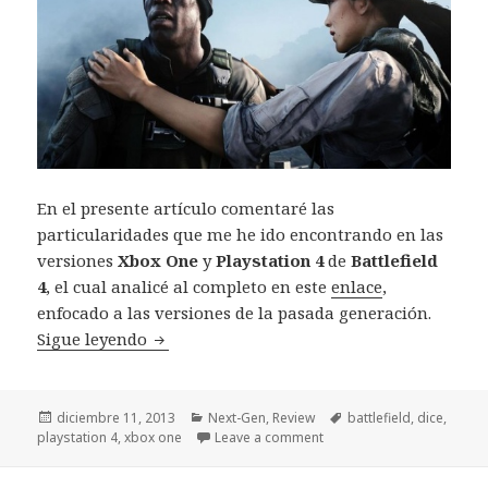
En el presente artículo comentaré las
particularidades que me he ido encontrando en las
versiones
Xbox One
y
Playstation 4
de
Battlefield
4
, el cual analicé al completo en este
enlace
,
enfocado a las versiones de la pasada generación.
Review Battlefield 4 Xbox One y Ps4: Next
Sigue leyendo
Publicado
Categorías
Etiquetas
diciembre 11, 2013
Next-Gen
,
Review
battlefield
,
dice
,
el
playstation 4
,
xbox one
Leave a comment