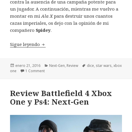
contra la ausencia de una campaña potente para
un jugador. A continuación, mientras me vuelvo a
montar en mi
Ala X
para destruir unos cuantos
cazas imperiales, os dejo con la opinión de mi
compañero
Spidey
.
Review Star Wars Battlefront Xbox One
Sigue leyendo
Publicado
Categorías
Etiquetas
enero 21, 2016
Next-Gen
,
Review
dice
,
star wars
,
xbox
el
one
1 Comment
Review Battlefield 4 Xbox
One y Ps4: Next-Gen