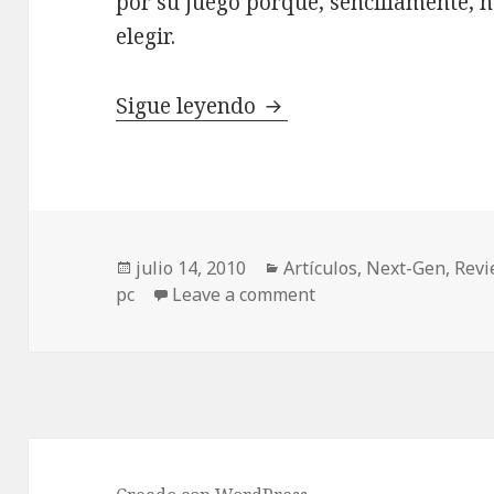
por su juego porque, sencillamente, 
elegir.
Review Pro Cycling Ma
Sigue leyendo
Publicado
Categorías
julio 14, 2010
Artículos
,
Next-Gen
,
Rev
el
pc
Leave a comment