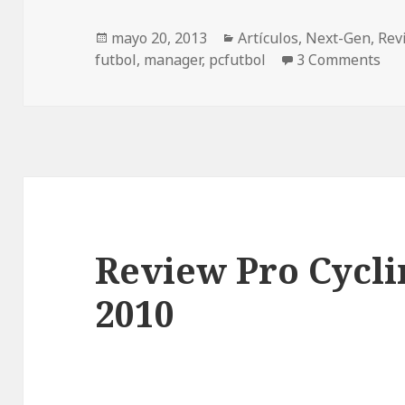
Publicado
Categorías
mayo 20, 2013
Artículos
,
Next-Gen
,
Rev
el
futbol
,
manager
,
pcfutbol
3 Comments
Review Pro Cycl
2010