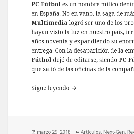
PC Fútbol
es un nombre mítico dentro
en España. No en vano, la saga de má
Multimedia
logró ser uno de los pr
hayan visto la luz en nuestro país, ir
años noventa y expandiendo su enorm
entrega. Con la desaparición de la e
Fútbol
dejó de editarse, siendo
PC F
que salió de las oficinas de la compa
PC Fútbol 18: renacim
Sigue leyendo
Publicado
Categorías
marzo 25, 2018
Artículos
,
Next-Gen
,
Re