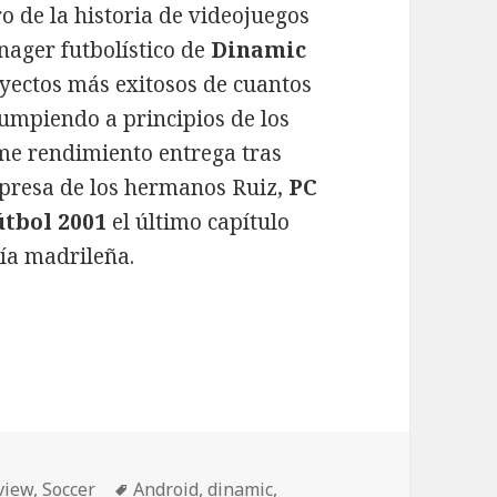
 de la historia de videojuegos
nager futbolístico de
Dinamic
oyectos más exitosos de cuantos
rumpiendo a principios de los
e rendimiento entrega tras
mpresa de los hermanos Ruiz,
PC
útbol 2001
el último capítulo
ñía madrileña.
iento móvil del manager
Etiquetas
view
,
Soccer
Android
,
dinamic
,