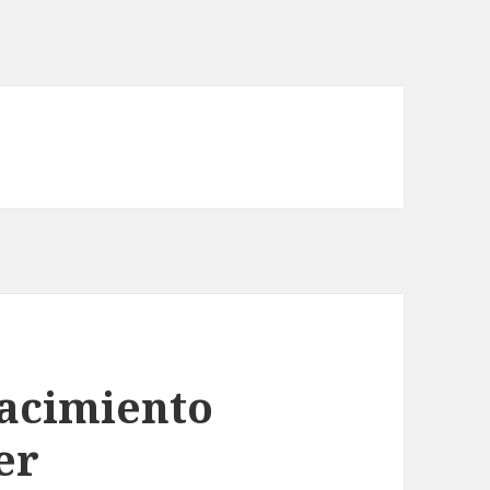
nacimiento
er