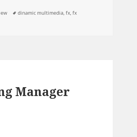
Etiquetas
iew
dinamic multimedia
,
fx
,
fx
ing Manager