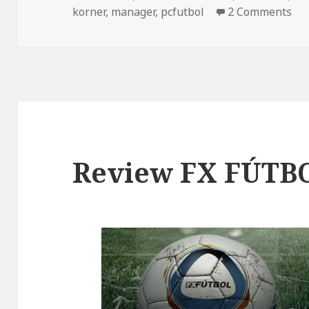
el
korner
,
manager
,
pcfutbol
2 Comments
Review FX FÚTB