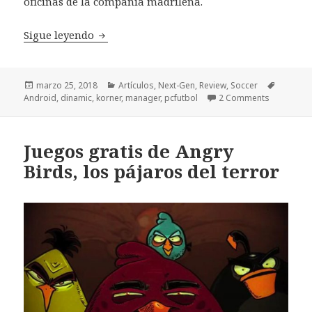
oficinas de la compañía madrileña.
PC Fútbol 18: renacimiento móvil del man
Sigue leyendo
Publicado
Categorías
Etiqueta
marzo 25, 2018
Artículos
,
Next-Gen
,
Review
,
Soccer
el
Android
,
dinamic
,
korner
,
manager
,
pcfutbol
2 Comments
Juegos gratis de Angry
Birds, los pájaros del terror