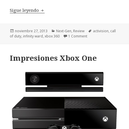
Review Call of Duty Ghosts Xbox 360
Sigue leyendo
Publicado
Categorías
Etiquetas
noviembre 27, 2013
Next-Gen
,
Review
activision
,
call
el
of duty
,
infinity ward
,
xbox 360
1 Comment
Impresiones Xbox One