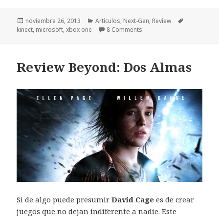
Publicado
Categorías
Etiquetas
noviembre 26, 2013
Artículos
,
Next-Gen
,
Review
el
kinect
,
microsoft
,
xbox one
8 Comments
Review Beyond: Dos Almas
Si de algo puede presumir
David Cage
es de crear
juegos que no dejan indiferente a nadie. Este