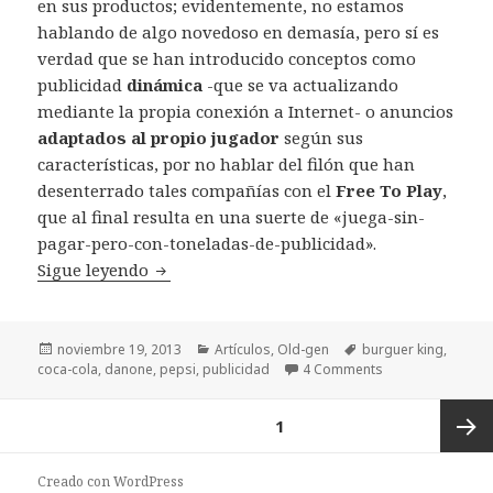
en sus productos; evidentemente, no estamos
hablando de algo novedoso en demasía, pero sí es
verdad que se han introducido conceptos como
publicidad
dinámica
-que se va actualizando
mediante la propia conexión a Internet- o anuncios
adaptados al propio jugador
según sus
características, por no hablar del filón que han
desenterrado tales compañías con el
Free To Play
,
que al final resulta en una suerte de «juega-sin-
pagar-pero-con-toneladas-de-publicidad».
Cuando el videojuego se convirtió en publ
Sigue leyendo
Publicado
Categorías
Etiquetas
noviembre 19, 2013
Artículos
,
Old-gen
burguer king
,
el
coca-cola
,
danone
,
pepsi
,
publicidad
4 Comments
Paginación
PÁGINA
1
de
entradas
Página
Creado con WordPress