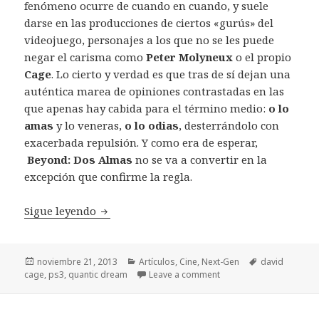
fenómeno ocurre de cuando en cuando, y suele
darse en las producciones de ciertos «gurús» del
videojuego, personajes a los que no se les puede
negar el carisma como
Peter Molyneux
o el propio
Cage
. Lo cierto y verdad es que tras de sí dejan una
auténtica marea de opiniones contrastadas en las
que apenas hay cabida para el término medio:
o lo
amas
y lo veneras,
o lo odias
, desterrándolo con
exacerbada repulsión. Y como era de esperar,
Beyond: Dos Almas
no se va a convertir en la
excepción que confirme la regla.
Review Beyond: Dos Almas
Sigue leyendo
Publicado
Categorías
Etiquetas
noviembre 21, 2013
Artículos
,
Cine
,
Next-Gen
david
el
cage
,
ps3
,
quantic dream
Leave a comment