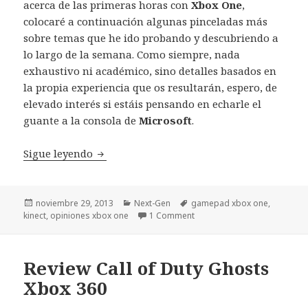
acerca de las primeras horas con
Xbox One
,
colocaré a continuación algunas pinceladas más
sobre temas que he ido probando y descubriendo a
lo largo de la semana. Como siempre, nada
exhaustivo ni académico, sino detalles basados en
la propia experiencia que os resultarán, espero, de
elevado interés si estáis pensando en echarle el
guante a la consola de
Microsoft
.
Más opiniones sobre Xbox One: mando, inst
Sigue leyendo
Publicado
Categorías
Etiquetas
noviembre 29, 2013
Next-Gen
gamepad xbox one
,
el
kinect
,
opiniones xbox one
1 Comment
Review Call of Duty Ghosts
Xbox 360