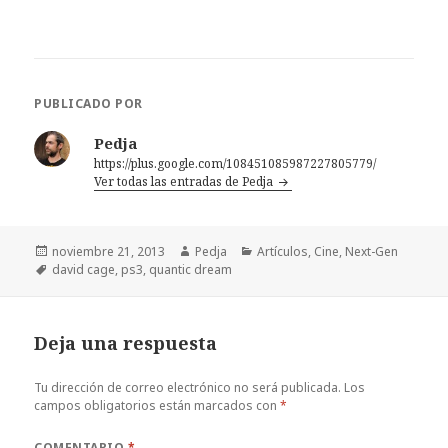
PUBLICADO POR
Pedja
https://plus.google.com/108451085987227805779/
Ver todas las entradas de Pedja
Publicado
Autor
Categorías
noviembre 21, 2013
Pedja
Artículos
,
Cine
,
Next-Gen
el
Etiquetas
david cage
,
ps3
,
quantic dream
Deja una respuesta
Tu dirección de correo electrónico no será publicada.
Los
campos obligatorios están marcados con
*
COMENTARIO
*