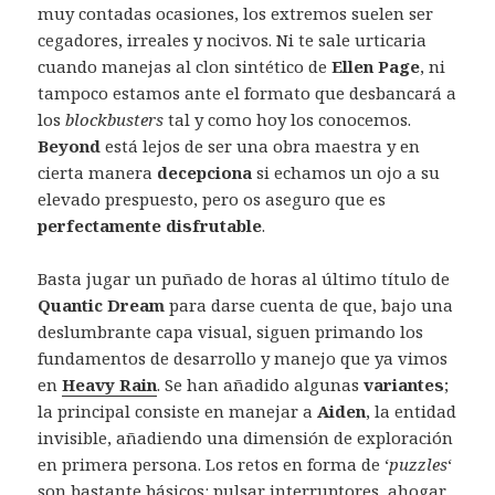
muy contadas ocasiones, los extremos suelen ser
cegadores, irreales y nocivos. Ni te sale urticaria
cuando manejas al clon sintético de
Ellen Page
, ni
tampoco estamos ante el formato que desbancará a
los
blockbusters
tal y como hoy los conocemos.
Beyond
está lejos de ser una obra maestra y en
cierta manera
decepciona
si echamos un ojo a su
elevado prespuesto, pero os aseguro que es
perfectamente disfrutable
.
Basta jugar un puñado de horas al último título de
Quantic Dream
para darse cuenta de que, bajo una
deslumbrante capa visual, siguen primando los
fundamentos de desarrollo y manejo que ya vimos
en
Heavy Rain
. Se han añadido algunas
variantes
;
la principal consiste en manejar a
Aiden
, la entidad
invisible, añadiendo una dimensión de exploración
en primera persona. Los retos en forma de ‘
puzzles
‘
son bastante básicos: pulsar interruptores, ahogar