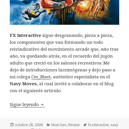
FX Interactive
sigue desgranando, pieza a pieza,
los componentes que van formando un todo
reivindicativo del movimiento arcade que, año tras
año, va quedando atrás, en el recuerdo del jugón
adulto que creció en los salones recreativos. Me
dejo de introducciones lacrimógenas y dejo paso a
mi colega
Cm_Blast
, auténtico especialista en el
Navy Moves
, al cual invité a colaborar en el blog
con el siguiente artículo.
Navy Moves: En la base enemiga con Cm_B
Sigue leyendo
Publicado
Categorías
Etiquetas
octubre 28, 2009
Next-Gen
,
Review
fx interactive
,
navy