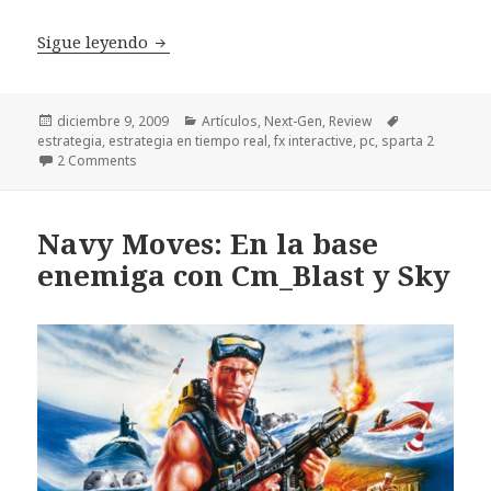
Review Sparta II: Las conquistas de Alej
Sigue leyendo
Publicado
Categorías
Etiquetas
diciembre 9, 2009
Artículos
,
Next-Gen
,
Review
el
estrategia
,
estrategia en tiempo real
,
fx interactive
,
pc
,
sparta 2
2 Comments
Navy Moves: En la base
enemiga con Cm_Blast y Sky