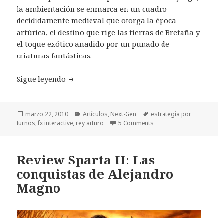
la ambientación se enmarca en un cuadro
decididamente medieval que otorga la época
artúrica, el destino que rige las tierras de Bretaña y
el toque exótico añadido por un puñado de
criaturas fantásticas.
Impresiones: El Rey Arturo de FX Interacti
Sigue leyendo
Publicado
Categorías
Etiquetas
marzo 22, 2010
Artículos
,
Next-Gen
estrategia por
el
turnos
,
fx interactive
,
rey arturo
5 Comments
Review Sparta II: Las
conquistas de Alejandro
Magno