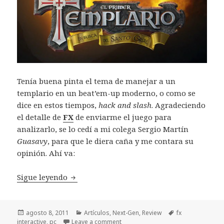
Tenía buena pinta el tema de manejar a un
templario en un beat’em-up moderno, o como se
dice en estos tiempos,
hack and slash
. Agradeciendo
el detalle de
FX
de enviarme el juego para
analizarlo, se lo cedí a mi colega Sergio Martín
Guasavy
, para que le diera caña y me contara su
opinión. Ahí va:
Review El Primer Templario – FX Interacti
Sigue leyendo
Publicado
Categorías
Etiquetas
agosto 8, 2011
Artículos
,
Next-Gen
,
Review
fx
el
interactive
,
pc
Leave a comment