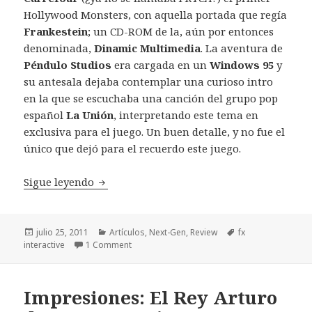
Hollywood Monsters, con aquella portada que regía
Frankestein
; un CD-ROM de la, aún por entonces
denominada,
Dinamic Multimedia
. La aventura de
Péndulo Studios
era cargada en un
Windows 95
y
su antesala dejaba contemplar una curioso intro
en la que se escuchaba una canción del grupo pop
español
La Unión
, interpretando este tema en
exclusiva para el juego. Un buen detalle, y no fue el
único que dejó para el recuerdo este juego.
Review Hollywood Monsters 2
Sigue leyendo
Publicado
Categorías
Etiquetas
julio 25, 2011
Artículos
,
Next-Gen
,
Review
fx
el
interactive
1 Comment
Impresiones: El Rey Arturo