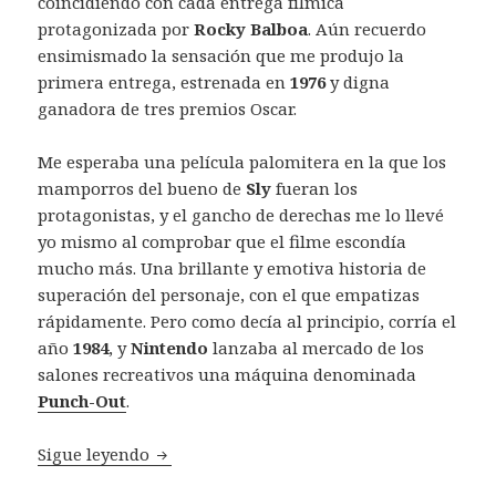
coincidiendo con cada entrega fílmica
protagonizada por
Rocky Balboa
. Aún recuerdo
ensimismado la sensación que me produjo la
primera entrega, estrenada en
1976
y digna
ganadora de tres premios Oscar.
Me esperaba una película palomitera en la que los
mamporros del bueno de
Sly
fueran los
protagonistas, y el gancho de derechas me lo llevé
yo mismo al comprobar que el filme escondía
mucho más. Una brillante y emotiva historia de
superación del personaje, con el que empatizas
rápidamente. Pero como decía al principio, corría el
año
1984
, y
Nintendo
lanzaba al mercado de los
salones recreativos una máquina denominada
Punch-Out
.
Retrovisión: Rocky – Dinamic (1985)
Sigue leyendo