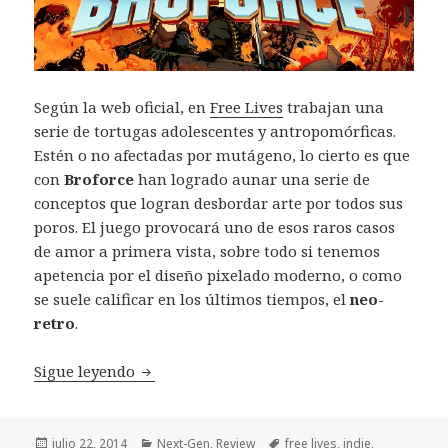
Según la web oficial, en
Free Lives
trabajan una
serie de tortugas adolescentes y antropomórficas.
Estén o no afectadas por mutágeno, lo cierto es que
con
Broforce
han logrado aunar una serie de
conceptos que logran desbordar arte por todos sus
poros. El juego provocará uno de esos raros casos
de amor a primera vista, sobre todo si tenemos
apetencia por el diseño pixelado moderno, o como
se suele calificar en los últimos tiempos, el
neo-
retro
.
Review Broforce Free Lives
Sigue leyendo
Publicado
Categorías
Etiquetas
julio 22, 2014
Next-Gen
,
Review
free lives
,
indie
,