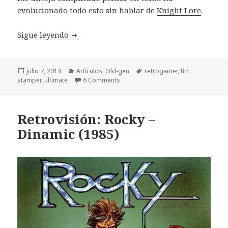
evolucionado todo esto sin hablar de
Knight Lore
.
Knight Lore y la dualidad hombre-lobo
Sigue leyendo
Publicado
Categorías
Etiquetas
julio 7, 2014
Artículos
,
Old-gen
retrogamer
,
tim
el
stamper
,
ultimate
6 Comments
Retrovisión: Rocky –
Dinamic (1985)