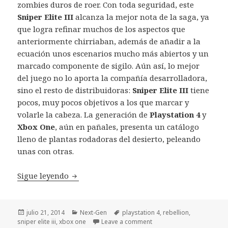
zombies duros de roer. Con toda seguridad, este
Sniper Elite III
alcanza la mejor nota de la saga, ya
que logra refinar muchos de los aspectos que
anteriormente chirriaban, además de añadir a la
ecuación unos escenarios mucho más abiertos y un
marcado componente de sigilo. Aún así, lo mejor
del juego no lo aporta la compañía desarrolladora,
sino el resto de distribuidoras:
Sniper Elite III
tiene
pocos, muy pocos objetivos a los que marcar y
volarle la cabeza. La generación de
Playstation 4
y
Xbox One
, aún en pañales, presenta un catálogo
lleno de plantas rodadoras del desierto, peleando
unas con otras.
Análisis Sniper Elite III Playstation 4
Sigue leyendo
Publicado
Categorías
Etiquetas
julio 21, 2014
Next-Gen
playstation 4
,
rebellion
,
el
sniper elite iii
,
xbox one
Leave a comment