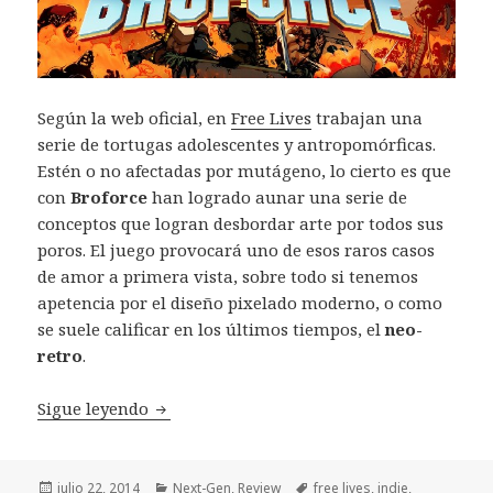
Según la web oficial, en
Free Lives
trabajan una
serie de tortugas adolescentes y antropomórficas.
Estén o no afectadas por mutágeno, lo cierto es que
con
Broforce
han logrado aunar una serie de
conceptos que logran desbordar arte por todos sus
poros. El juego provocará uno de esos raros casos
de amor a primera vista, sobre todo si tenemos
apetencia por el diseño pixelado moderno, o como
se suele calificar en los últimos tiempos, el
neo-
retro
.
Review Broforce Free Lives
Sigue leyendo
Publicado
Categorías
Etiquetas
julio 22, 2014
Next-Gen
,
Review
free lives
,
indie
,