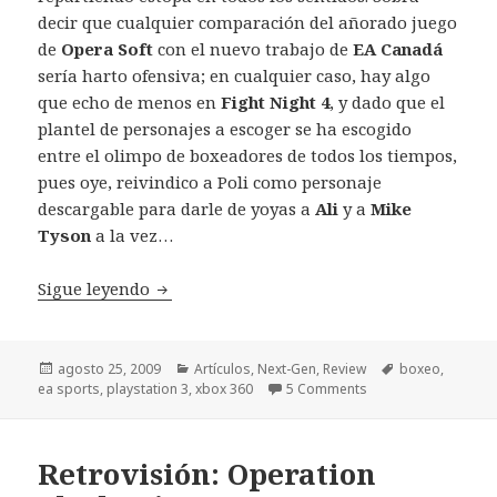
decir que cualquier comparación del añorado juego
de
Opera Soft
con el nuevo trabajo de
EA Canadá
sería harto ofensiva; en cualquier caso, hay algo
que echo de menos en
Fight Night 4
, y dado que el
plantel de personajes a escoger se ha escogido
entre el olimpo de boxeadores de todos los tiempos,
pues oye, reivindico a Poli como personaje
descargable para darle de yoyas a
Ali
y a
Mike
Tyson
a la vez…
Review Fight Night Round 4 – Xbox 360 / P
Sigue leyendo
Publicado
Categorías
Etiquetas
agosto 25, 2009
Artículos
,
Next-Gen
,
Review
boxeo
,
el
ea sports
,
playstation 3
,
xbox 360
5 Comments
Retrovisión: Operation