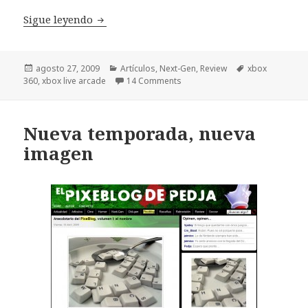
Shadow Complex y su colección de clichés 
Sigue leyendo
Publicado
Categorías
Etiquetas
agosto 27, 2009
Artículos
,
Next-Gen
,
Review
xbox
el
360
,
xbox live arcade
14 Comments
Nueva temporada, nueva
imagen