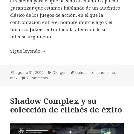
el sistema para el que ha sido diseñado. Os puedo
garantizar que estamos hablando de un auténtico
clásico de los juegos de acción, en el que la
confrontación entre el hombre murciélago y el
lunático
Joker
centra toda la atención de su
intenso argumento.
Ya tengo la edición de lujo del Batman…
Sigue leyendo
Publicado
Categorías
Etiquetas
agosto 31, 2009
Old-gen
batman
,
coleccionismo
,
el
msx
7 Comments
Shadow Complex y su
colección de clichés de éxito