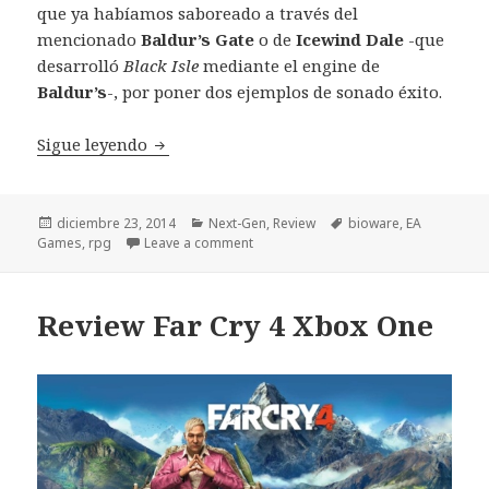
que ya habíamos saboreado a través del
mencionado
Baldur’s Gate
o de
Icewind Dale
-que
desarrolló
Black Isle
mediante el engine de
Baldur’s
-, por poner dos ejemplos de sonado éxito.
Review Dragon Age Inquisition Xbox One
Sigue leyendo
Publicado
Categorías
Etiquetas
diciembre 23, 2014
Next-Gen
,
Review
bioware
,
EA
el
Games
,
rpg
Leave a comment
Review Far Cry 4 Xbox One