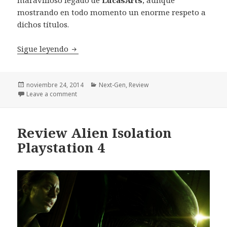
mostrando en todo momento un enorme respeto a
dichos títulos.
Análisis Randal’s Monday
Sigue leyendo
Publicado
Categorías
noviembre 24, 2014
Next-Gen
,
Review
el
Leave a comment
Review Alien Isolation
Playstation 4