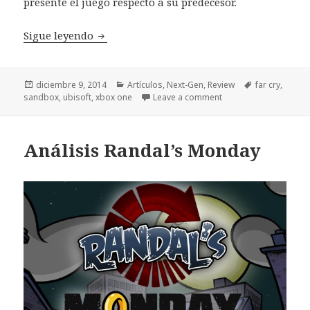
presente el juego respecto a su predecesor.
Review Far Cry 4 Xbox One
Sigue leyendo
Publicado
Categorías
Etiquetas
diciembre 9, 2014
Artículos
,
Next-Gen
,
Review
far cry
,
el
sandbox
,
ubisoft
,
xbox one
Leave a comment
Análisis Randal’s Monday