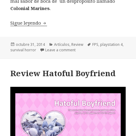
mal sabor de boca de un despropósito llamado
Colonial Marines
.
Review Alien Isolation Playstation 4
Sigue leyendo
Publicado
Categorías
Etiquetas
octubre 31, 2014
Artículos
,
Review
FPS
,
playstation 4
,
el
survival horror
Leave a comment
Review Hatoful Boyfriend