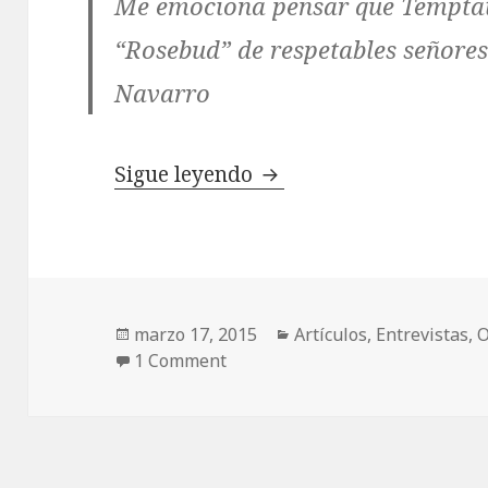
Me emociona pensar que
Tempta
“Rosebud” de respetables señores
Navarro
Entrevista a Luis Lóp
Sigue leyendo
Publicado
Categorías
marzo 17, 2015
Artículos
,
Entrevistas
,
O
el
1 Comment