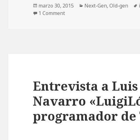
Publicado
Categorías
marzo 30, 2015
Next-Gen
,
Old-gen
el
1 Comment
Entrevista a Lui
Navarro «LuigiL
programador de 