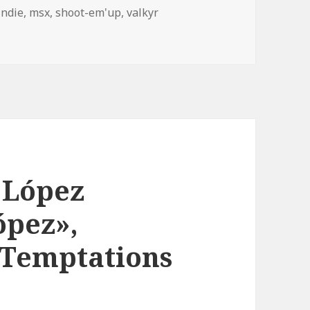
Etiquetas
indie
,
msx
,
shoot-em'up
,
valkyr
s López
ópez»,
Temptations