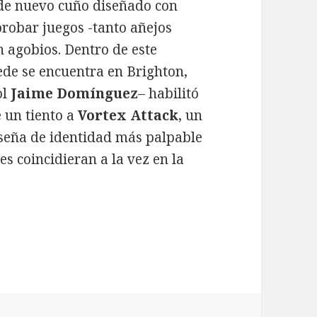
 de nuevo cuño diseñado con
probar juegos -tanto añejos
n agobios. Dentro de este
ede se encuentra en Brighton,
ol
Jaime Domínguez
– habilitó
e un tiento a
Vortex Attack
, un
 seña de identidad más palpable
es coincidieran a la vez en la
cs) y Vortex Attack (Kaleido Games)