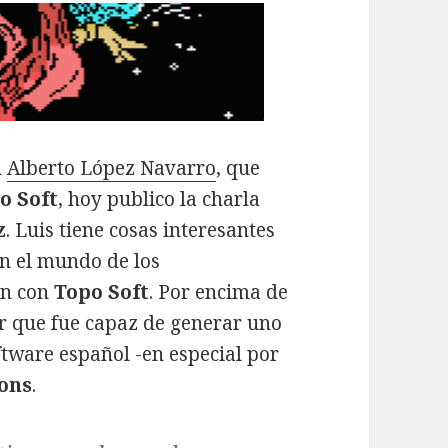
n
Alberto López Navarro
, que
o Soft
, hoy publico la charla
z
. Luis tiene cosas interesantes
on el mundo de los
ón con
Topo Soft
. Por encima de
ar que fue capaz de generar uno
ftware español -en especial por
ons
.