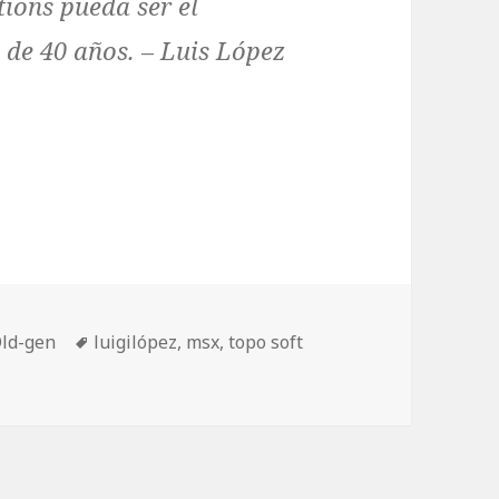
tions
pueda ser el
 de 40 años. –
Luis López
ez Navarro «LuigiLópez», programador de Tempta
Etiquetas
ld-gen
luigilópez
,
msx
,
topo soft