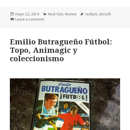
Publicado
Categorías
Etiquetas
mayo 22, 2014
Next-Gen
,
Review
redlynx
,
ubisoft
el
Leave a comment
Emilio Butragueño Fútbol:
Topo, Animagic y
coleccionismo