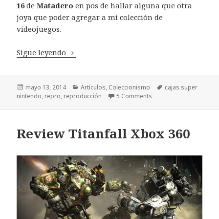
16
de
Matadero
en pos de hallar alguna que otra
joya que poder agregar a mi colección de
videojuegos.
Repro Super Nintendo: ¿cómo diferenciar 
Sigue leyendo
Publicado
Categorías
Etiquetas
mayo 13, 2014
Artículos
,
Coleccionismo
cajas super
el
nintendo
,
repro
,
reproducción
5 Comments
Review Titanfall Xbox 360