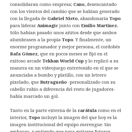
consolidaran como empresa;
Cano,
desencantado
con los vientos del cambio que se habían generado
con la llegada de
Gabriel Nieto
, abandonaría
Topo
para liderar
Animagic
junto con
Emilio Martínez.
Sólo habían pasado unos añitos desde que ambos
alumbrasen a la propia
Topo
. Y finalmente, un
enorme programador y mejor persona, el cordobés
Rafa Gómez
, que en pocos meses se fijó en el
exitoso arcade
Tekhan World Cup
y lo replicó a su
manera en un videojuego entretenido en el que se
anunciaba a bombo y platillo, con un letrero
pixelado, que
Butragueño
-personalizado con su
cabello rubio a diferencia del resto de jugadores-
había marcado un gol.
Tanto en la parte externa de la
carátula
como en el
interior,
Topo
incluyó la imagen del que hoy es la
imagen institucional del equipo merengue. Sin
embargo, y entiendo que para evitarse futuros