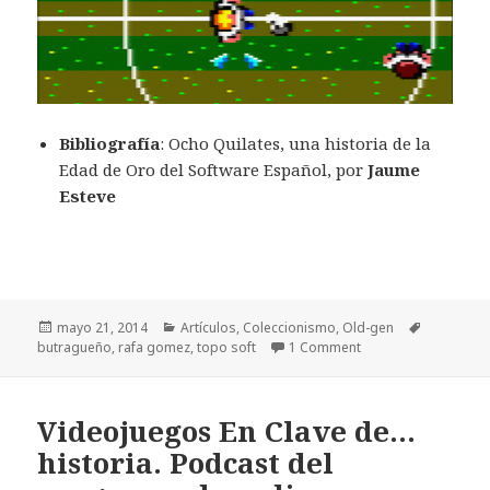
Bibliografía
: Ocho Quilates, una historia de la
Edad de Oro del Software Español, por
Jaume
Esteve
Publicado
Categorías
Etiquetas
mayo 21, 2014
Artículos
,
Coleccionismo
,
Old-gen
el
butragueño
,
rafa gomez
,
topo soft
1 Comment
Videojuegos En Clave de…
historia. Podcast del