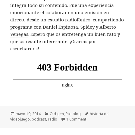
íntegra todo su contenido. Fue una experiencia
emocionante el colaborar en una emisión en
directo desde un estudio radiofónico, compartiendo
programa con
Daniel Espinosa
,
Spidey
y
Alberto
Venegas
. Espero que os entretenga un buen rato y
que os resulte interesante. ¡Gracias por
escucharnos!
Publicado
Categorías
Etiquetas
mayo 19, 2014
Old-gen
,
Pixeblog
historia del
el
videojuego
,
podcast
,
radio
1 Comment