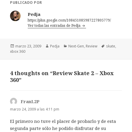
PUBLICADO POR
Pedja
https://plus.google.com/108451085987227805779/
Ver todas las entradas de Pedja
Publicado
Autor
Categorías
Etiquetas
marzo 23, 2009
Pedja
Next-Gen
,
Review
skate
,
el
xbox 360
4 thoughts on “Review Skate 2 – Xbox
360”
FranL2P
dice:
marzo 24, 2009 a las 4:11 pm
El primero no tuve el placer de probarlo y de esta
segunda parte sólo he podido disfrutar de su