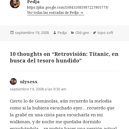
Pedja
https://plus.google.com/108451085987227805779/
Ver todas las entradas de Pedja
Publicado
Autor
Categorías
Etiquetas
septiembre 19, 2008
Pedja
Old-gen
topo soft
el
10 thoughts on “Retrovisión: Titanic, en
busca del tesoro hundido”
ulysess
dice:
septiembre 19, 2008 a las 9:30 am
Cierto lo de Gominolas, aún recuerdo la melodía
como si la hubiera escuchado ayer… recuerdo que
la grabé en una cinta para escucharla en mi
walkman, y de noche me quedaba dormido
escuchándola… se podría hacer una versión actual