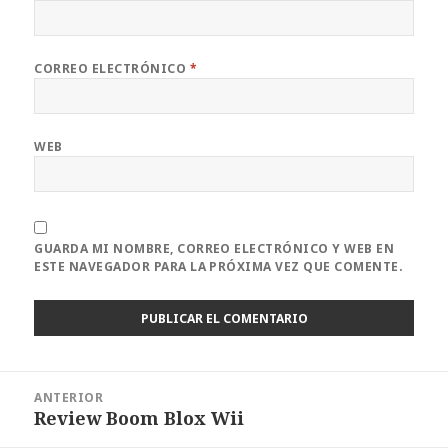
CORREO ELECTRÓNICO
*
WEB
GUARDA MI NOMBRE, CORREO ELECTRÓNICO Y WEB EN
ESTE NAVEGADOR PARA LA PRÓXIMA VEZ QUE COMENTE.
Navegación
ANTERIOR
de
Review Boom Blox Wii
Entrada
entradas
anterior: