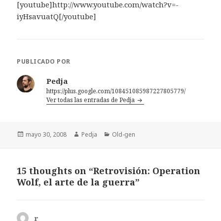
[youtube]http://www.youtube.com/watch?v=-
iyHsavuatQ[/youtube]
PUBLICADO POR
Pedja
https://plus.google.com/108451085987227805779/
Ver todas las entradas de Pedja
Publicado
Autor
Categorías
mayo 30, 2008
Pedja
Old-gen
el
15 thoughts on “Retrovisión: Operation
Wolf, el arte de la guerra”
r
dice: