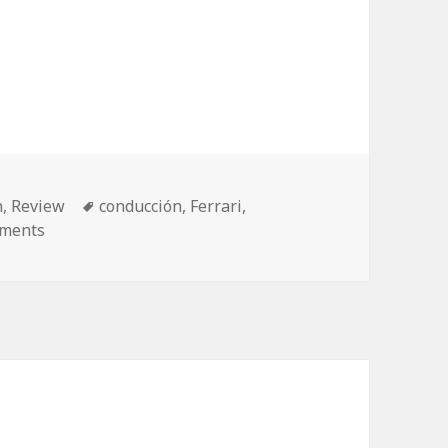
rt 3
Etiquetas
n
,
Review
conducción
,
Ferrari
,
ments