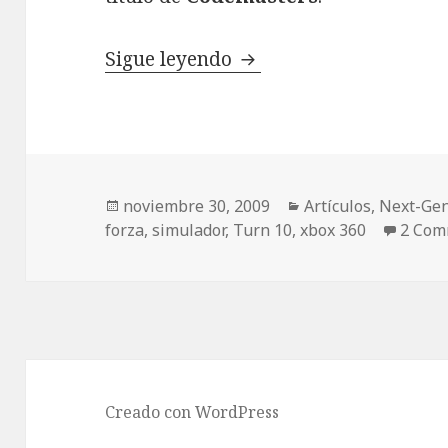
Review Forza Motorspo
Sigue leyendo
Publicado
Categorías
noviembre 30, 2009
Artículos
,
Next-Ge
el
forza
,
simulador
,
Turn 10
,
xbox 360
2 Com
Creado con WordPress