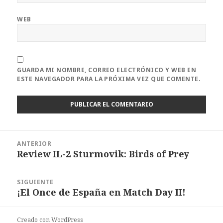
WEB
GUARDA MI NOMBRE, CORREO ELECTRÓNICO Y WEB EN
ESTE NAVEGADOR PARA LA PRÓXIMA VEZ QUE COMENTE.
Navegación
ANTERIOR
de
Review IL-2 Sturmovik: Birds of Prey
Entrada
entradas
anterior:
SIGUIENTE
¡El Once de España en Match Day II!
Entrada
siguiente:
Creado con WordPress