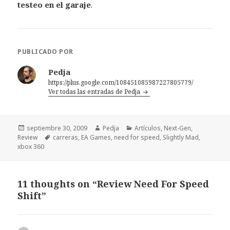
testeo en el garaje
.
PUBLICADO POR
Pedja
https://plus.google.com/108451085987227805779/
Ver todas las entradas de Pedja
Publicado
Autor
Categorías
septiembre 30, 2009
Pedja
Artículos
,
Next-Gen
,
el
Etiquetas
Review
carreras
,
EA Games
,
need for speed
,
Slightly Mad
,
xbox 360
11 thoughts on “Review Need For Speed
Shift”