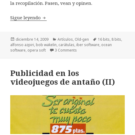
la recopilación. Pasen, vean y opinen.
Del dibujo al píxel: portadas y videojuegos 
Sigue leyendo
Publicado
Categorías
Etiquetas
diciembre 14, 2009
Artículos
,
Old-gen
16 bits
,
8 bits
,
el
alfonso azpiri
,
bob wakelin
,
carátulas
,
iber software
,
ocean
software
,
opera soft
3 Comments
Publicidad en los
videojuegos de antaño (II)