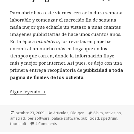
Para abrir boca este viernes, cerrar la dura semana
laborable y comenzar el merecido fin de semana,
nada mejor que echarle un vistazo a unas cuantas
imágenes publicitarias de hace unos cuantos años.
En la época
ochobitera
, las revistas en papel se
encontraban mucho más en boga que en los
tiempos que corren, donde la información fluye
más y mejor por internet. Así pues, os dejo con una
primera entrega recopilatoria de
publicidad a toda
página de finales de los ochenta
.
Publicidad en los videojuegos de antaño (I
Sigue leyendo
Publicado
Categorías
Etiquetas
octubre 23, 2009
Artículos
,
Old-gen
8 bits
,
activision
,
el
amstrad
,
iber software
,
palace software
,
publicidad
,
spectrum
,
topo soft
4 Comments