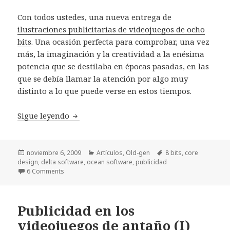
Con todos ustedes, una nueva entrega de
ilustraciones publicitarias de videojuegos de ocho
bits
. Una ocasión perfecta para comprobar, una vez
más, la imaginación y la creatividad a la enésima
potencia que se destilaba en épocas pasadas, en las
que se debía llamar la atención por algo muy
distinto a lo que puede verse en estos tiempos.
Publicidad en los videojuegos de antaño (I
Sigue leyendo
Publicado
Categorías
Etiquetas
noviembre 6, 2009
Artículos
,
Old-gen
8 bits
,
core
el
design
,
delta software
,
ocean software
,
publicidad
6 Comments
Publicidad en los
videojuegos de antaño (I)