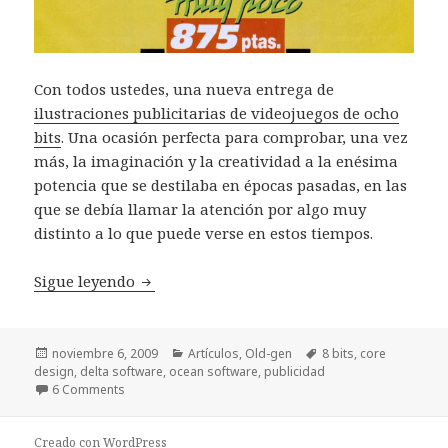
Con todos ustedes, una nueva entrega de
ilustraciones publicitarias de videojuegos de ocho
bits
. Una ocasión perfecta para comprobar, una vez
más, la imaginación y la creatividad a la enésima
potencia que se destilaba en épocas pasadas, en las
que se debía llamar la atención por algo muy
distinto a lo que puede verse en estos tiempos.
Publicidad en los videojuegos de antaño (I
Sigue leyendo
Publicado
Categorías
Etiquetas
noviembre 6, 2009
Artículos
,
Old-gen
8 bits
,
core
el
design
,
delta software
,
ocean software
,
publicidad
6 Comments
Creado con WordPress