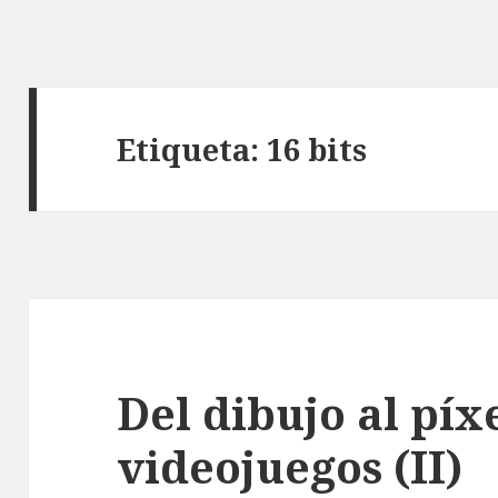
Etiqueta:
16 bits
Del dibujo al píx
videojuegos (II)