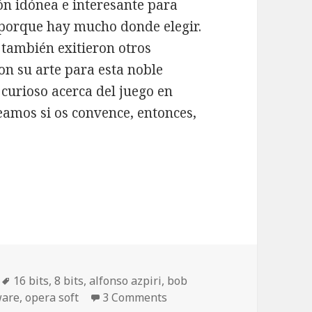
ón idónea e interesante para
l, porque hay mucho donde elegir.
, también exitieron otros
on su arte para esta noble
curioso acerca del juego en
eamos si os convence, entonces,
tadas y videojuegos (II)
Etiquetas
16 bits
,
8 bits
,
alfonso azpiri
,
bob
ware
,
opera soft
3 Comments