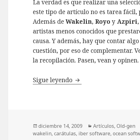
La verdad es que realizar una selecci
este tipo de artículo no es tarea fáci
Además de
Wakelin
,
Royo
y
Azpiri
artistas menos conocidos que prestar
causa. Y además, hay que contar algo 
cuestión, por eso de complementar. V
la recopilación. Pasen, vean y opinen.
Del dibujo al píxel: por
Sigue leyendo
Publicado
Categorías
diciembre 14, 2009
Artículos
,
Old-gen
el
wakelin
,
carátulas
,
iber software
,
ocean soft