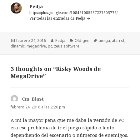
Pedja
https://plus.google.com/108451085987227805779/
Ver todas las entradas de Pedja
Publicado
Autor
Categorías
Etiquetas
febrero 24, 2016
Pedja
Old-gen
amiga
,
atari st
,
el
dinamic
,
megadrive
,
pc
,
zeus software
3 thoughts on “Risky Woods de
MegaDrive”
Cm_Blast
dice:
febrero 24, 2016 a las 2:26 pm
A mi la mayor pena que me daba la versión de PC
era ese problema de ir el juego rápido o lento
dependiendo del escenario o números de enemigos.