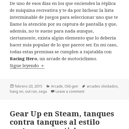
De uno de esos días en los que enciendes la réplica
de máquina recreativa y te da por bichear la lista
interminable de juegos para seleccionar uno que te
llame la atención por su captura de pantalla y que,
además, no te suene para nada aunque,
ciertamente, exista algún elemento que lo debería
hacer más popular de lo que parece ser. En mi caso,
todas estas premisas se cumplen a rajatabla con
Racing Hero
, un arcade de motociclismo.
Arcades olvidados: Racing Hero (SEGA)
Sigue leyendo
Publicado
Categorías
Etiquetas
febrero 20, 2015
Arcade
,
Old-gen
arcades olvidados
,
el
hang on
,
out run
,
sega
Leave a comment
Gear Up en Steam, tanques
contra tanques al estilo