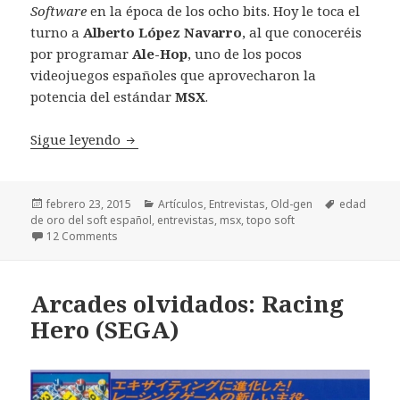
Software
en la época de los ocho bits. Hoy le toca el
turno a
Alberto López Navarro
, al que conoceréis
por programar
Ale-Hop
, uno de los pocos
videojuegos españoles que aprovecharon la
potencia del estándar
MSX
.
Entrevista a Alberto López Navarro, prog
Sigue leyendo
Publicado
Categorías
Etiquetas
febrero 23, 2015
Artículos
,
Entrevistas
,
Old-gen
edad
el
de oro del soft español
,
entrevistas
,
msx
,
topo soft
12 Comments
Arcades olvidados: Racing
Hero (SEGA)