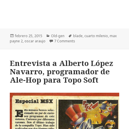
Publicado
Categorías
Etiquetas
febrero 25, 2015
Old-gen
blade
,
cuarto milenio
,
max
el
payne 2
,
oscar araujo
7 Comments
Entrevista a Alberto López
Navarro, programador de
Ale-Hop para Topo Soft