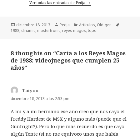
Ver todas las entradas de Pedja
Publicado
Autor
Categorías
Etiquetas
diciembre 18, 2013
Pedja
Artículos
,
Old-gen
el
1988
,
dinamic
,
mastertronic
,
reyes magos
,
topo
8 thoughts on “Carta a los Reyes Magos
de 1988: videojuegos que cumplen 25
años”
Taiyou
dice:
diciembre 18, 2013 a las 2:53 pm
A mí y a mi hermano ese año creo que nos cayó el
Freddy Hardest de MSX y alguno más (puede que el
Gunfright?). Pero lo que más recuerdo es que cayó
algún Tente (si no me equivoco unos que había