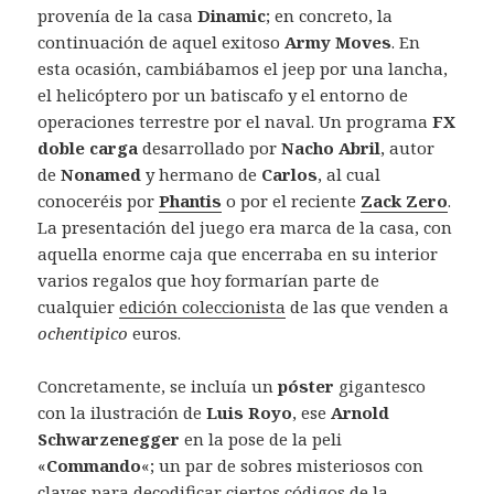
provenía de la casa
Dinamic
; en concreto, la
continuación de aquel exitoso
Army Moves
. En
esta ocasión, cambiábamos el jeep por una lancha,
el helicóptero por un batiscafo y el entorno de
operaciones terrestre por el naval. Un programa
FX
doble carga
desarrollado por
Nacho Abril
, autor
de
Nonamed
y hermano de
Carlos
, al cual
conoceréis por
Phantis
o por el reciente
Zack Zero
.
La presentación del juego era marca de la casa, con
aquella enorme caja que encerraba en su interior
varios regalos que hoy formarían parte de
cualquier
edición coleccionista
de las que venden a
ochentipico
euros.
Concretamente, se incluía un
póster
gigantesco
con la ilustración de
Luis Royo
, ese
Arnold
Schwarzenegger
en la pose de la peli
«
Commando
«; un par de sobres misteriosos con
claves para decodificar ciertos códigos de la