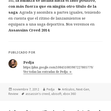
así,
la balanza se inclina hacia el lado positivo,
con más fuerza que en ningún otro título de la
saga
. Agrada y asombra a partes iguales, teniendo
en cuenta que el ritmo de lanzamientos se
equipara a una saga deportiva. Nos veremos en
Assassins Creed 2014
.
PUBLICADO POR
Pedja
https://plus.google.com/108451085987227805779/
Ver todas las entradas de Pedja
Publicado
Autor
Categorías
noviembre 7, 2012
Pedja
Artículos
,
Next-Gen
,
el
Etiquetas
Review
assassin's creed
,
ubisoft
,
xbox 360