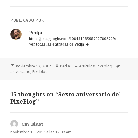
PUBLICADO POR
Pedja
https://plus.google.com/108451085987227805779/
Ver todas las entradas de Pedja
Publicado
Autor
Categorías
Etiquetas
noviembre 13, 2012
Pedja
Artículos
,
Pixeblog
el
aniversario
,
Pixeblog
15 thoughts on “Sexto aniversario del
PixeBlog”
Cm_Blast
dice:
noviembre 13, 2012 a las 12:38 am