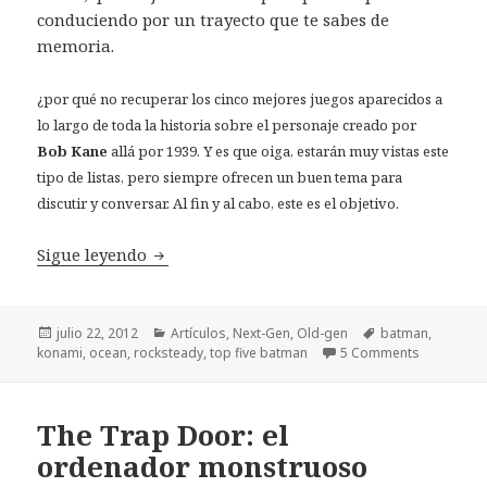
conduciendo por un trayecto que te sabes de
memoria.
¿por qué no recuperar los cinco mejores juegos aparecidos a
lo largo de toda la historia sobre el personaje creado por
Bob Kane
allá por 1939. Y es que oiga, estarán muy vistas este
tipo de listas, pero siempre ofrecen un buen tema para
discutir y conversar. Al fin y al cabo, este es el objetivo.
Top Five videojuegos de Batman
Sigue leyendo
Publicado
Categorías
Etiquetas
julio 22, 2012
Artículos
,
Next-Gen
,
Old-gen
batman
,
el
konami
,
ocean
,
rocksteady
,
top five batman
5 Comments
The Trap Door: el
ordenador monstruoso