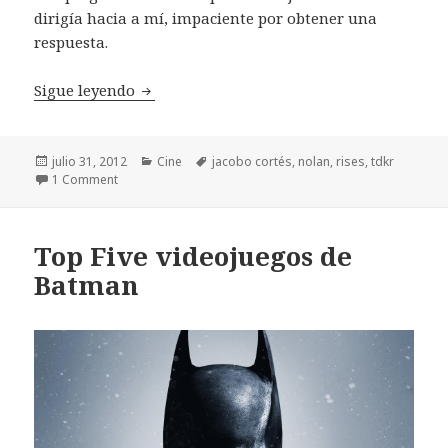
dirigía hacia a mí, impaciente por obtener una
respuesta.
Vida y obra de un cruzado enmascarado – 
Sigue leyendo
Publicado
Categorías
Etiquetas
julio 31, 2012
Cine
jacobo cortés
,
nolan
,
rises
,
tdkr
el
1 Comment
Top Five videojuegos de
Batman