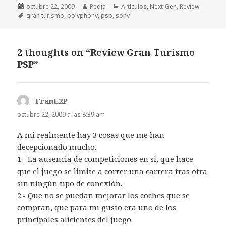
Publicado
Autor
Categorías
octubre 22, 2009
Pedja
Artículos
,
Next-Gen
,
Review
el
Etiquetas
gran turismo
,
polyphony
,
psp
,
sony
2 thoughts on “Review Gran Turismo
PSP”
FranL2P
dice:
octubre 22, 2009 a las 8:39 am
A mi realmente hay 3 cosas que me han
decepcionado mucho.
1.- La ausencia de competiciones en si, que hace
que el juego se limite a correr una carrera tras otra
sin ningún tipo de conexión.
2.- Que no se puedan mejorar los coches que se
compran, que para mi gusto era uno de los
principales alicientes del juego.