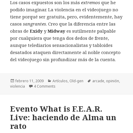
Los casos expuestos son los más
extremos
que he
podido imaginar. La violencia en el videojuego no
tiene porqué ser gratuita, pero, evidentemente, hay
casos
sangrantes
. Creo que la diferencia entre las
obras de
Exidy
y
Midway
es sutilmente palpable
por cualquiera que tenga dos dedos de frente,
aunque telediarios sensacionalistas y tabloides
desatados ataquen directamente al noble concepto
del videojuego sin profundizar más de la cuenta.
Publicado
Categorías
Etiquetas
febrero 11, 2009
Artículos
,
Old-gen
arcade
,
opinión
,
el
violencia
4 Comments
Evento What is F.E.A.R.
Live: haciendo de Alma un
rato