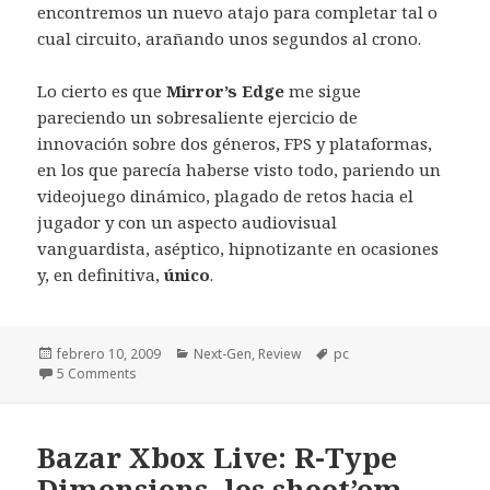
encontremos un nuevo atajo para completar tal o
cual circuito, arañando unos segundos al crono.
Lo cierto es que
Mirror’s Edge
me sigue
pareciendo un sobresaliente ejercicio de
innovación sobre dos géneros, FPS y plataformas,
en los que parecía haberse visto todo, pariendo un
videojuego dinámico, plagado de retos hacia el
jugador y con un aspecto audiovisual
vanguardista, aséptico, hipnotizante en ocasiones
y, en definitiva,
único
.
Publicado
Categorías
Etiquetas
febrero 10, 2009
Next-Gen
,
Review
pc
el
5 Comments
Bazar Xbox Live: R-Type
Dimensions, los shoot’em-