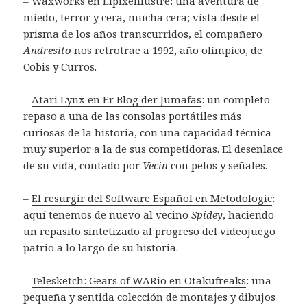
–
Waxworks en Elpixelilustre
: una aventura de
miedo, terror y cera, mucha cera; vista desde el
prisma de los años transcurridos, el compañero
Andresito
nos retrotrae a 1992, año olímpico, de
Cobis y Curros.
–
Atari Lynx en Er Blog der Jumafas
: un completo
repaso a una de las consolas portátiles más
curiosas de la historia, con una capacidad técnica
muy superior a la de sus competidoras. El desenlace
de su vida, contado por
Vecin
con pelos y señales.
–
El resurgir del Software Español en Metodologic
:
aquí tenemos de nuevo al vecino
Spidey
, haciendo
un repasito sintetizado al progreso del videojuego
patrio a lo largo de su historia.
–
Telesketch: Gears of WARio en Otakufreaks
: una
pequeña y sentida colección de montajes y dibujos