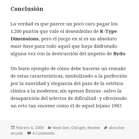
Conclusión
La verdad es que parece un poco caro pagar los
1.200 puntos que vale el desembolso de
R-Type
Dimensions
, pero el juego en sí es un absoluto
must-have
para todo aquel que haya disfrutado
alguna vez con la destrucción del imperio de
Bydo
.
Un buen ejemplo de cómo debe hacerse un remake
de estas características, simbolizado a la perfección
por la suavidad y elegancia del paso de la estética
clásica a la moderna; sin apenas fisuras -salvo la
desaparición del selector de dificultad- y ofreciendo
un reto tan enorme como el de aquel lejano 1987.
Publicado
Categorías
Etiquetas
febrero 6, 2009
Next-Gen
,
Old-gen
,
Review
xbox live
el
arcade
4 Comments