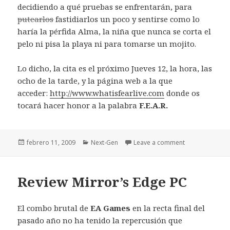
decidiendo a qué pruebas se enfrentarán, para
putearlos
fastidiarlos un poco y sentirse como lo
haría la pérfida Alma, la niña que nunca se corta el
pelo ni pisa la playa ni para tomarse un mojito.
Lo dicho, la cita es el próximo Jueves 12, la hora, las
ocho de la tarde, y la página web a la que
acceder:
http://www.whatisfearlive.com
donde os
tocará hacer honor a la palabra
F.E.A.R.
Publicado
Categorías
febrero 11, 2009
Next-Gen
Leave a comment
el
Review Mirror’s Edge PC
El combo brutal de
EA Games
en la recta final del
pasado año no ha tenido la repercusión que