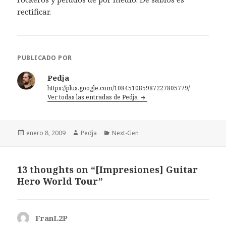
rectificar.
PUBLICADO POR
Pedja
https://plus.google.com/108451085987227805779/
Ver todas las entradas de Pedja
Publicado
Autor
Categorías
enero 8, 2009
Pedja
Next-Gen
el
13 thoughts on “[Impresiones] Guitar
Hero World Tour”
FranL2P
dice: