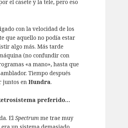
or el casete y la tele, pero eso
igado con la velocidad de los
te que aquello no podía estar
stir algo más. Más tarde
 máquina (no confundir con
rogramas «a mano», hasta que
nsamblador. Tiempo después
r juntos en
Hundra
.
u Retrosistema preferido…
uda. El
Spectrum
me trae muy
o era un sistema demasiado