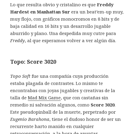
Lo que resulta obvio y cristalino es que
Freddy
Hardest en Manhattan Sur
era un beat’em-up muy,
muy flojo, con gráficos monocromos en 8 bits y de
baja calidad en 16 bits y un desarrollo jugable
aburrido y plano. Una despedida muy cutre para
Freddy
, al que esperamos volver a ver algún día.
Topo: Score 3020
Topo Soft
fue una compañía cuya producción
estaba plagada de contrastes. Lo mismo te
encontrabas con joyas jugables y creativas de la
talla de
Mad Mix Game
, que con castañas sin
remedio ni salvación algunos, como
Score 3020
.
Este pseudopinball de la muerte, perpetrado por
Eugenio Barahona
, tiene el dudoso honor de ser un
recurrente harto manido en cualquier
retroconversación, a la hora de apuntar