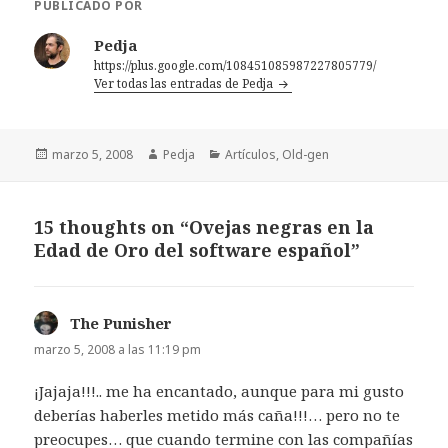
PUBLICADO POR
Pedja
https://plus.google.com/108451085987227805779/
Ver todas las entradas de Pedja
Publicado
Autor
Categorías
marzo 5, 2008
Pedja
Artículos
,
Old-gen
el
15 thoughts on “Ovejas negras en la
Edad de Oro del software español”
The Punisher
dice:
marzo 5, 2008 a las 11:19 pm
¡Jajaja!!!.. me ha encantado, aunque para mi gusto
deberías haberles metido más caña!!!… pero no te
preocupes… que cuando termine con las compañías