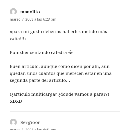
manolito
dice:
marzo 7, 2008 a las 6:23 pm
«para mi gusto deberías haberles metido más
caña!!!»
Punisher sentando cátedra 😀
Buen artículo, aunque como dicen por ahí, aún
quedan unos cuantos que merecen estar en una
segunda parte del artículo…
(¿artículo multicarga? ¿donde vamos a parar?)
XDXD
Sergioor
dice:
marzo 8, 2008 a las 6:41 pm