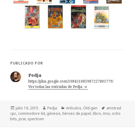
PUBLICADO POR
Pedja
https://plus.google.com/108451085987227805779/
Ver todas las entradas de Pedja
Publicado
Autor
Categorías
Etiquetas
julio 19, 2015
Pedja
Artículos
,
Old-gen
amstrad
el
cpc
,
commodore 64
,
génesis
,
héroes de papel
,
libro
,
msx
,
ocho
bits
,
pcw
,
spectrum