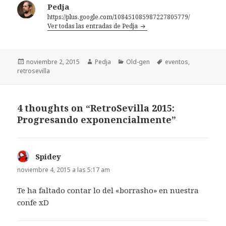
Pedja
https://plus.google.com/108451085987227805779/
Ver todas las entradas de Pedja
Publicado
Autor
Categorías
Etiquetas
noviembre 2, 2015
Pedja
Old-gen
eventos
,
el
retrosevilla
4 thoughts on “RetroSevilla 2015:
Progresando exponencialmente”
Spidey
dice:
noviembre 4, 2015 a las 5:17 am
Te ha faltado contar lo del «borrasho» en nuestra
confe xD