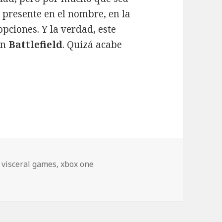
 presente en el nombre, en la
pciones. Y la verdad, este
un
Battlefield
. Quizá acabe
dline Xbox One
,
visceral games
,
xbox one