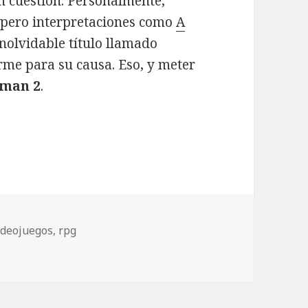
en cuestión. Personalmente,
 pero interpretaciones como
A
nolvidable título llamado
rme para su causa. Eso, y meter
man 2
.
ideojuegos
,
rpg