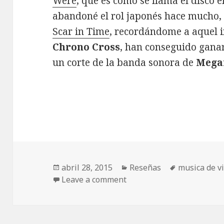
Were
, que es como se llama el disco 
abandoné el rol japonés hace mucho,
Scar in Time
, recordándome a aquel i
Chrono Cross
, han conseguido gana
un corte de la banda sonora de
Mega
Publicado
Categorías
Etiquetas
abril 28, 2015
Reseñas
musica de v
el
Leave a comment