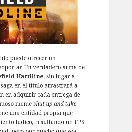
ido puede ofrecer un
e soportar. Un verdadero arma de
efield Hardline
, sin lugar a
saga en el título arrastrará a
n en adquirir cada entrega de
 famoso meme
shut up and take
ene una entidad propia que
iento lúdico, resultando un FPS
idad, pero por mucho que sea