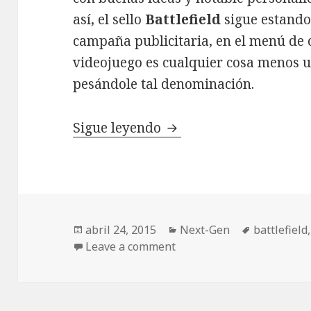
así, el sello
Battlefield
sigue estando
campaña publicitaria, en el menú de o
videojuego es cualquier cosa menos 
pesándole tal denominación.
Review Battlefield Har
Sigue leyendo
Publicado
Categorías
Etiquetas
abril 24, 2015
Next-Gen
battlefield
el
Leave a comment