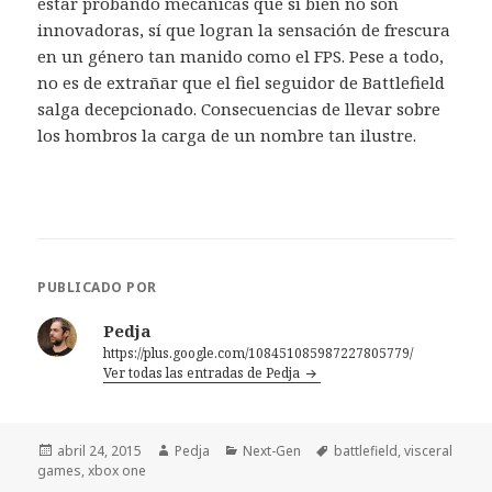
estar probando mecánicas que si bien no son
innovadoras, sí que logran la sensación de frescura
en un género tan manido como el FPS. Pese a todo,
no es de extrañar que el fiel seguidor de Battlefield
salga decepcionado. Consecuencias de llevar sobre
los hombros la carga de un nombre tan ilustre.
PUBLICADO POR
Pedja
https://plus.google.com/108451085987227805779/
Ver todas las entradas de Pedja
Publicado
Autor
Categorías
Etiquetas
abril 24, 2015
Pedja
Next-Gen
battlefield
,
visceral
el
games
,
xbox one