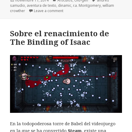
noviembre 17, 2014
Artículos
,
Old-gen
andrés
el
samudio
,
aventura de texto
,
dinamic
,
r.a. Montgomery
,
william
crowther
Leave a comment
Sobre el renacimiento de
The Binding of Isaac
En la todopoderosa torre de Babel del videojuego
en la que se ha convertido
Steam
, existe una