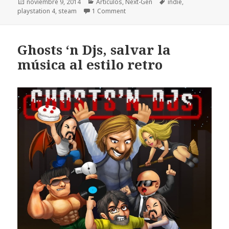
Publicado
Categorías
Etiquetas
noviembre 9, 2014
Artículos
,
Next-Gen
indie
,
el
playstation 4
,
steam
1 Comment
Ghosts ‘n Djs, salvar la
música al estilo retro