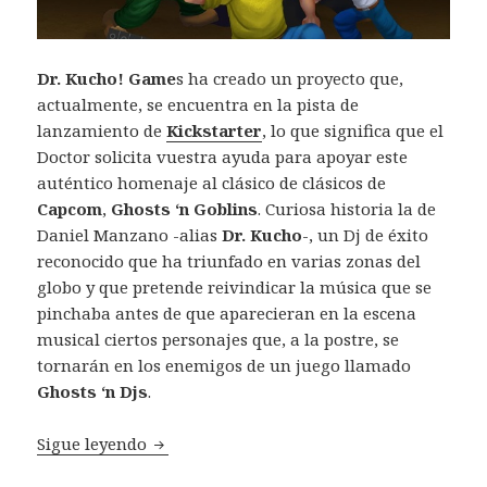
Dr. Kucho! Game
s ha creado un proyecto que,
actualmente, se encuentra en la pista de
lanzamiento de
Kickstarter
, lo que significa que el
Doctor solicita vuestra ayuda para apoyar este
auténtico homenaje al clásico de clásicos de
Capcom
,
Ghosts ‘n Goblins
. Curiosa historia la de
Daniel Manzano -alias
Dr. Kucho
-, un Dj de éxito
reconocido que ha triunfado en varias zonas del
globo y que pretende reivindicar la música que se
pinchaba antes de que aparecieran en la escena
musical ciertos personajes que, a la postre, se
tornarán en los enemigos de un juego llamado
Ghosts ‘n Djs
.
Ghosts ‘n Djs, salvar la música al estilo re
Sigue leyendo