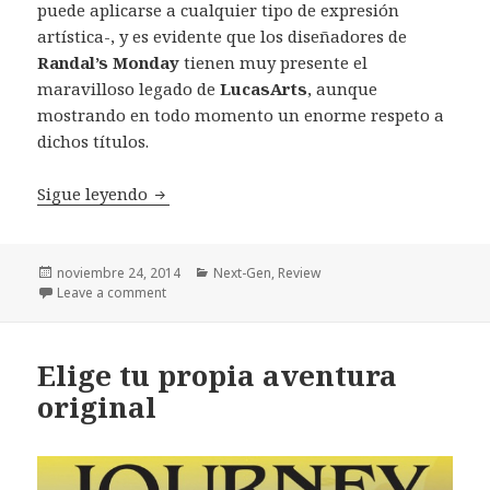
puede aplicarse a cualquier tipo de expresión
artística-, y es evidente que los diseñadores de
Randal’s Monday
tienen muy presente el
maravilloso legado de
LucasArts
, aunque
mostrando en todo momento un enorme respeto a
dichos títulos.
Análisis Randal’s Monday
Sigue leyendo
Publicado
Categorías
noviembre 24, 2014
Next-Gen
,
Review
el
Leave a comment
Elige tu propia aventura
original