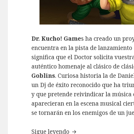
Dr. Kucho! Game
s ha creado un proy
encuentra en la pista de lanzamiento
significa que el Doctor solicita vuest
auténtico homenaje al clásico de clás
Goblins
. Curiosa historia la de Dani
un Dj de éxito reconocido que ha triu
y que pretende reivindicar la música
aparecieran en la escena musical ciert
se tornarán en los enemigos de un j
Ghosts ‘n Djs, salvar la
Sigue leyendo