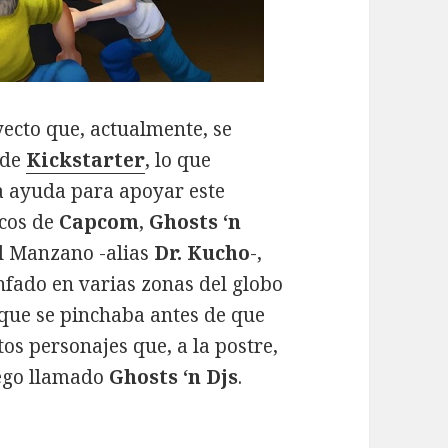
ecto que, actualmente, se
 de
Kickstarter
, lo que
ra ayuda para apoyar este
icos de
Capcom
,
Ghosts ‘n
el Manzano -alias
Dr. Kucho
-,
nfado en varias zonas del globo
 que se pinchaba antes de que
os personajes que, a la postre,
uego llamado
Ghosts ‘n Djs
.
 música al estilo retro