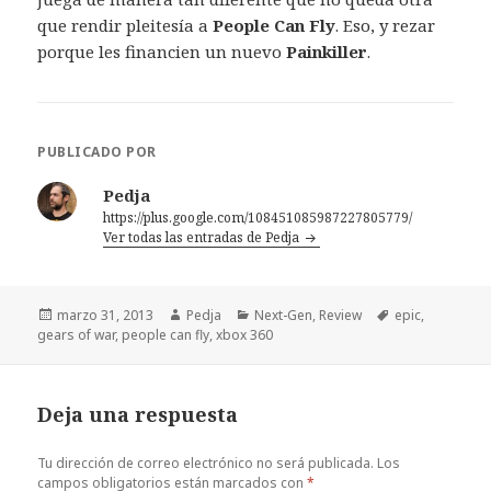
que rendir pleitesía a
People Can Fly
. Eso, y rezar
porque les financien un nuevo
Painkiller
.
PUBLICADO POR
Pedja
https://plus.google.com/108451085987227805779/
Ver todas las entradas de Pedja
Publicado
Autor
Categorías
Etiquetas
marzo 31, 2013
Pedja
Next-Gen
,
Review
epic
,
el
gears of war
,
people can fly
,
xbox 360
Deja una respuesta
Tu dirección de correo electrónico no será publicada.
Los
campos obligatorios están marcados con
*