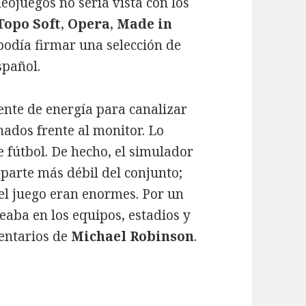
deojuegos no sería vista con los
Topo Soft
,
Opera
,
Made in
 podía firmar una selección de
spañol.
ente de energía para canalizar
ados frente al monitor. Lo
 fútbol. De hecho, el simulador
parte más débil del conjunto;
el juego eran enormes. Por un
eaba en los equipos, estadios y
mentarios de
Michael Robinson
.