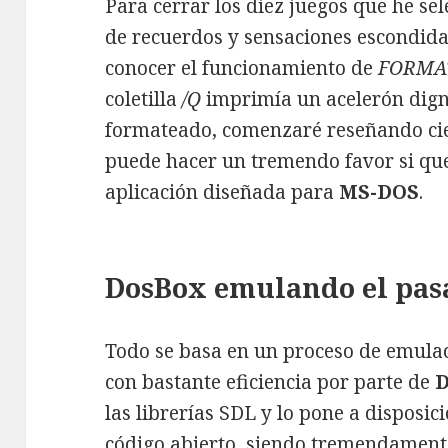
Para cerrar los diez juegos que he se
de recuerdos y sensaciones escondida
conocer el funcionamiento de
FORMA
coletilla
/Q
imprimía un acelerón dign
formateado, comenzaré reseñando cier
puede hacer un tremendo favor si qu
aplicación diseñada para
MS-DOS
.
DosBox emulando el pas
Todo se basa en un proceso de emulaci
con bastante eficiencia por parte de
las librerías SDL y lo pone a disposic
código abierto, siendo tremendamente