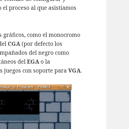
 el proceso al que asistíamos
os gráficos, como el monocromo
 del
CGA
(por defecto los
compañados del negro como
ltáneos del
EGA
o la
os juegos con soporte para
VGA
.