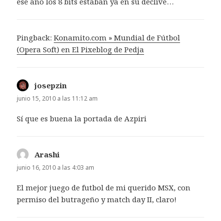
ese año los 8 bits estaban ya en su declive…
Pingback:
Konamito.com » Mundial de Fútbol
(Opera Soft) en El Pixeblog de Pedja
josepzin
dice:
junio 15, 2010 a las 11:12 am
Sí que es buena la portada de Azpiri
Arashi
dice:
junio 16, 2010 a las 4:03 am
El mejor juego de futbol de mi querido MSX, con
permiso del butrageño y match day II, claro!