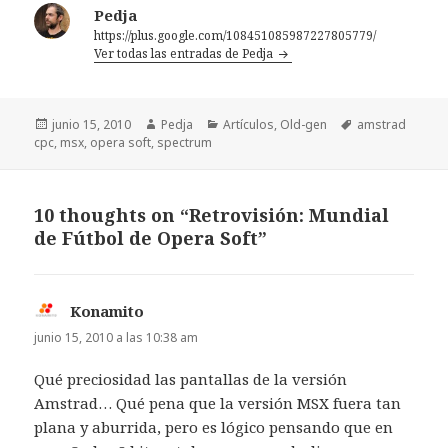
Pedja
https://plus.google.com/108451085987227805779/
Ver todas las entradas de Pedja
Publicado
Autor
Categorías
Etiquetas
junio 15, 2010
Pedja
Artículos
,
Old-gen
amstrad
el
cpc
,
msx
,
opera soft
,
spectrum
10 thoughts on “Retrovisión: Mundial
de Fútbol de Opera Soft”
Konamito
dice:
junio 15, 2010 a las 10:38 am
Qué preciosidad las pantallas de la versión
Amstrad… Qué pena que la versión MSX fuera tan
plana y aburrida, pero es lógico pensando que en