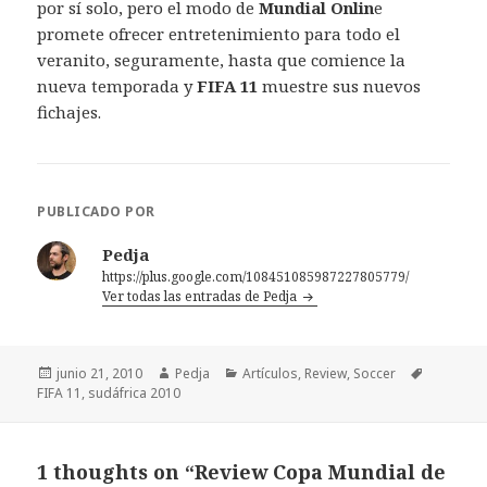
por sí solo, pero el modo de
Mundial Onlin
e
promete ofrecer entretenimiento para todo el
veranito, seguramente, hasta que comience la
nueva temporada y
FIFA 11
muestre sus nuevos
fichajes.
PUBLICADO POR
Pedja
https://plus.google.com/108451085987227805779/
Ver todas las entradas de Pedja
Publicado
Autor
Categorías
Etiquetas
junio 21, 2010
Pedja
Artículos
,
Review
,
Soccer
el
FIFA 11
,
sudáfrica 2010
1 thoughts on “Review Copa Mundial de