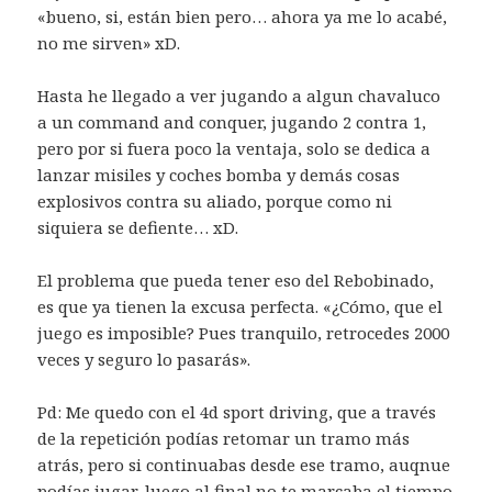
«bueno, si, están bien pero… ahora ya me lo acabé,
no me sirven» xD.
Hasta he llegado a ver jugando a algun chavaluco
a un command and conquer, jugando 2 contra 1,
pero por si fuera poco la ventaja, solo se dedica a
lanzar misiles y coches bomba y demás cosas
explosivos contra su aliado, porque como ni
siquiera se defiente… xD.
El problema que pueda tener eso del Rebobinado,
es que ya tienen la excusa perfecta. «¿Cómo, que el
juego es imposible? Pues tranquilo, retrocedes 2000
veces y seguro lo pasarás».
Pd: Me quedo con el 4d sport driving, que a través
de la repetición podías retomar un tramo más
atrás, pero si continuabas desde ese tramo, auqnue
podías jugar, luego al final no te marcaba el tiempo