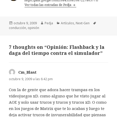
https://plus.google.com/108451085987227805779/
Ver todas las entradas de Pedja
Publicado
Autor
Categorías
Etiquetas
octubre 9, 2009
Pedja
Artículos
,
Next-Gen
el
conducción
,
opinión
7 thoughts on “Opinión: Flashback y la
daga del tiempo contra el simulador”
Cm_Blast
dice:
octubre 9, 2009 a las 6:42 pm
Con la de gente que adora hacer trampas en los
videojuegos xD. como alguno que he visto jugar al
AOE y solo usar trucos y trucos y trucos xD. O como
en los juegos de Matrix que te lo acabas y luego te
deja activar trucos de invunerabilidad que piensas