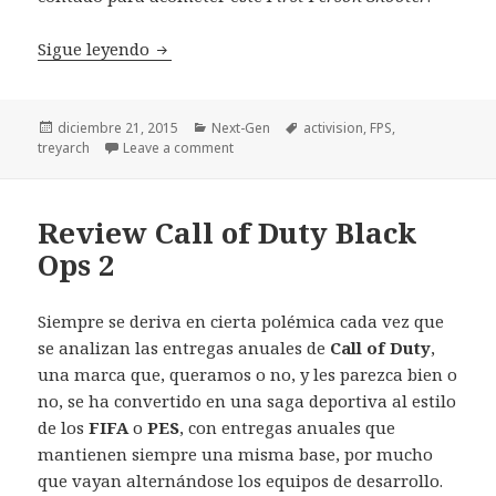
Review Call of Duty Black Ops III Playstati
Sigue leyendo
Publicado
Categorías
Etiquetas
diciembre 21, 2015
Next-Gen
activision
,
FPS
,
el
treyarch
Leave a comment
Review Call of Duty Black
Ops 2
Siempre se deriva en cierta polémica cada vez que
se analizan las entregas anuales de
Call of Duty
,
una marca que, queramos o no, y les parezca bien o
no, se ha convertido en una saga deportiva al estilo
de los
FIFA
o
PES
, con entregas anuales que
mantienen siempre una misma base, por mucho
que vayan alternándose los equipos de desarrollo.